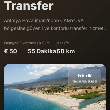
Transfer
Antalya Havalimanı'ndan ÇAMYUVA
bölgesine güvenli ve konforlu transfer hizmeti.
Başlayan Fiyat
Yaklaşık Süre
Mesafe
€ 50
55 Dakika
60 km
55 dk
TRANSFER SÜRESI